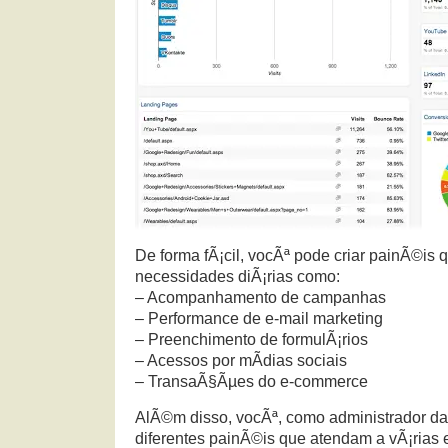
De forma fÃ¡cil, vocÃª pode criar painÃ©is
necessidades diÃ¡rias como:
– Acompanhamento de campanhas
– Performance de e-mail marketing
– Preenchimento de formulÃ¡rios
– Acessos por mÃ­dias sociais
– TransaÃ§Ãµes do e-commerce
AlÃ©m disso, vocÃª, como administrador da 
diferentes painÃ©is que atendam a vÃ¡rias 