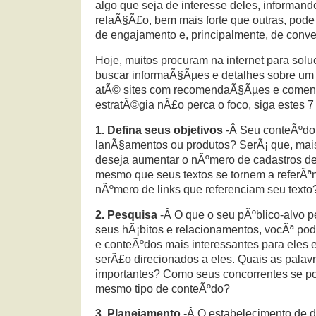
algo que seja de interesse deles, informan
relaÃ§Ã£o, bem mais forte que outras, pod
de engajamento e, principalmente, de conv
Hoje, muitos procuram na internet para sol
buscar informaÃ§Ãµes e detalhes sobre um 
atÃ© sites com recomendaÃ§Ãµes e coment
estratÃ©gia nÃ£o perca o foco, siga estes 7
1. Defina seus objetivos
-Â Seu conteÃºdo 
lanÃ§amentos ou produtos? SerÃ¡ que, mai
deseja aumentar o nÃºmero de cadastros de
mesmo que seus textos se tornem a referÃª
nÃºmero de links que referenciam seu texto
2. Pesquisa
-Â O que o seu pÃºblico-alvo 
seus hÃ¡bitos e relacionamentos, vocÃª pod
e conteÃºdos mais interessantes para eles e
serÃ£o direcionados a eles. Quais as palav
importantes? Como seus concorrentes se p
mesmo tipo de conteÃºdo?
3. Planejamento
-Â O estabelecimento de d