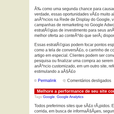
Ã‰ como uma segunda chance para causar
verdade, essas oportunidades vÃ£o muito 
anÃºncios na Rede de Display do Google, v
campanhas de remarketing no Google Adwo
estratÃ©gias de investimento para seus an
melhor oferta ao conteÃºdo que serÃ¡ dispon
Essas estratÃ©gias podem focar pontos espe
como a tela de conversÃ£o, o carrinho de c
artigo em especial. Clientes podem ser con
pesquisa ou finalizar uma compra ao serem
anÃºncio customizado, em um outro site, r
estimulando a aÃ§Ã£o
Permalink
Comentários desligados
Melhore a performance de seu site c
Tags
Google
,
Google Analytics
Todos preferimos sites que sÃ£o rÃ¡pidos
corrida, em busca de informaÃ§Ãµes, segun