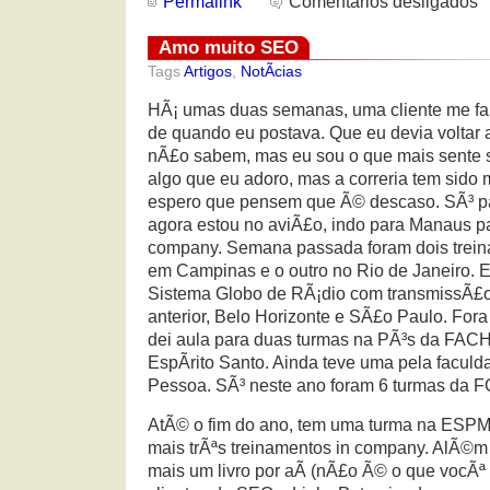
Permalink
Comentários desligados
Amo muito SEO
Tags
Artigos
,
NotÃ­cias
HÃ¡ umas duas semanas, uma cliente me fa
de quando eu postava. Que eu devia voltar 
nÃ£o sabem, mas eu sou o que mais sente 
algo que eu adoro, mas a correria tem sido
espero que pensem que Ã© descaso. SÃ³ par
agora estou no aviÃ£o, indo para Manaus p
company. Semana passada foram dois trei
em Campinas e o outro no Rio de Janeiro. 
Sistema Globo de RÃ¡dio com transmissÃ£
anterior, Belo Horizonte e SÃ£o Paulo. Fo
dei aula para duas turmas na PÃ³s da FA
EspÃ­rito Santo. Ainda teve uma pela facul
Pessoa. SÃ³ neste ano foram 6 turmas da F
AtÃ© o fim do ano, tem uma turma na ESPM
mais trÃªs treinamentos in company. AlÃ©m 
mais um livro por aÃ­ (nÃ£o Ã© o que vocÃª