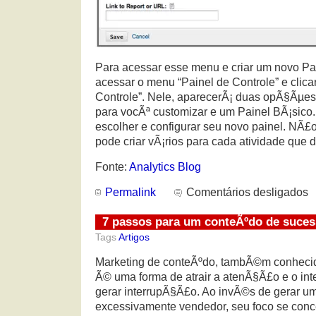
Para acessar esse menu e criar um novo Pai
acessar o menu “Painel de Controle” e clic
Controle”. Nele, aparecerÃ¡ duas opÃ§Ãµes
para vocÃª customizar e um Painel BÃ¡sico. 
escolher e configurar seu novo painel. NÃ
pode criar vÃ¡rios para cada atividade que d
Fonte:
Analytics Blog
Permalink
Comentários desligados
7 passos para um conteÃºdo de suce
Tags
Artigos
Marketing de conteÃºdo, tambÃ©m conhecid
Ã© uma forma de atrair a atenÃ§Ã£o e o int
gerar interrupÃ§Ã£o. Ao invÃ©s de gerar um
excessivamente vendedor, seu foco se conc