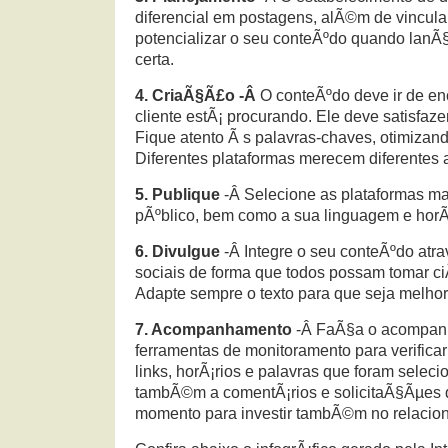
diferencial em postagens, alÃ©m de vincul
potencializar o seu conteÃºdo quando lanÃ
certa.
4. CriaÃ§Ã£o -Â
O conteÃºdo deve ir de en
cliente estÃ¡ procurando. Ele deve satisfaze
Fique atento Ã s palavras-chaves, otimizand
Diferentes plataformas merecem diferentes
5. Publique
-Â Selecione as plataformas m
pÃºblico, bem como a sua linguagem e horÃ¡
6. Divulgue
-Â Integre o seu conteÃºdo atr
sociais de forma que todos possam tomar ci
Adapte sempre o texto para que seja melhor 
7. Acompanhamento
-Â FaÃ§a o acompan
ferramentas de monitoramento para verificar
links, horÃ¡rios e palavras que foram seleci
tambÃ©m a comentÃ¡rios e solicitaÃ§Ãµes 
momento para investir tambÃ©m no relacion