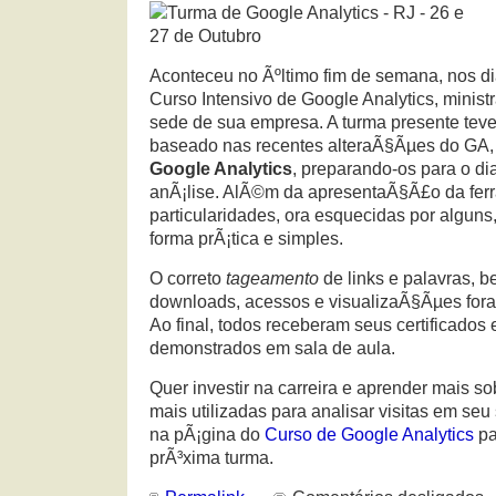
Aconteceu no Ãºltimo fim de semana, nos di
Curso Intensivo de Google Analytics, minist
sede de sua empresa. A turma presente tev
baseado nas recentes alteraÃ§Ãµes do GA
Google Analytics
, preparando-os para o di
anÃ¡lise. AlÃ©m da apresentaÃ§Ã£o da fer
particularidades, ora esquecidas por algun
forma prÃ¡tica e simples.
O correto
tageamento
de links e palavras,
downloads, acessos e visualizaÃ§Ãµes for
Ao final, todos receberam seus certificados e
demonstrados em sala de aula.
Quer investir na carreira e aprender mais s
mais utilizadas para analisar visitas em seu
na pÃ¡gina do
Curso de Google Analytics
pa
prÃ³xima turma.