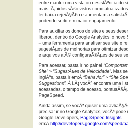
entre manter uma vista ou desistÃªncia do si
mais rÃ¡pidos sÃ£o vistos como atualizado
ter baixa rejeiÃ§Ã£o e aumentam a satisfaÃ
podendo surtir em maior engajamento.
Para auxiliar os donos de sites e seus des
liberou, dentro do Google Analytics, o nov
– uma ferramenta para analisar seu site e r
sugestÃµes de melhorias para otimizar de
e arquivos atÃ© configuraÃ§Ãµes de seu ser
Para acessar, basta ir no painel
“Comportame
Site” > “SugestÃµes de Velocidade”
. Mas s
inglÃªs, basta ir em:Â
“Behavior” > “Site Sp
Suggestions”. Â
LÃ¡ vocÃª encontra uma lis
acessadas, o tempo de acesso, pontuaÃ§Ã
PageSpeed.
Ainda assim, se vocÃª quiser uma avliaÃ§Ã
precisar ir no Google Analytics, vocÃª pode u
Google Developers,
PageSpeed Insights
em:Â
http://developers.google.com/speed/p