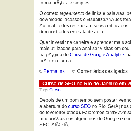
forma prÃ¡tica e simples.
O correto
tageamento
de links e palavras,
downloads, acessos e visualizaÃ§Ãµes for
Ao final, todos receberam seus certificados e
demonstrados em sala de aula.
Quer investir na carreira e aprender mais s
mais utilizadas para analisar visitas em seu
na pÃ¡gina do
Curso de Google Analytics
pa
prÃ³xima turma.
Permalink
Comentários desligados
Curso de SEO no Rio de Janeiro em 2
Tags
Curso
Depois de um bom tempo sem postar, venho 
a abertura do
curso SEO
no Rio. SerÃ¡ nos d
de fevereiro
(lotado). Falaremos tambÃ©m so
mudanÃ§as nos algoritmos do Google e o im
SEO. AtÃ© lÃ¡.