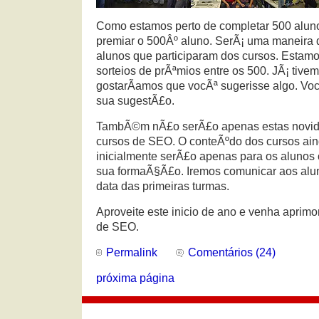
Como estamos perto de completar 500 alun
premiar o 500Âº aluno. SerÃ¡ uma maneira
alunos que participaram dos cursos. Estam
sorteios de prÃªmios entre os 500. JÃ¡ tiv
gostarÃ­amos que vocÃª sugerisse algo. V
sua sugestÃ£o.
TambÃ©m nÃ£o serÃ£o apenas estas novid
cursos de SEO. O conteÃºdo dos cursos ai
inicialmente serÃ£o apenas para os alunos
sua formaÃ§Ã£o. Iremos comunicar aos alu
data das primeiras turmas.
Aproveite este inicio de ano e venha aprim
de SEO.
Permalink
Comentários (24)
próxima página