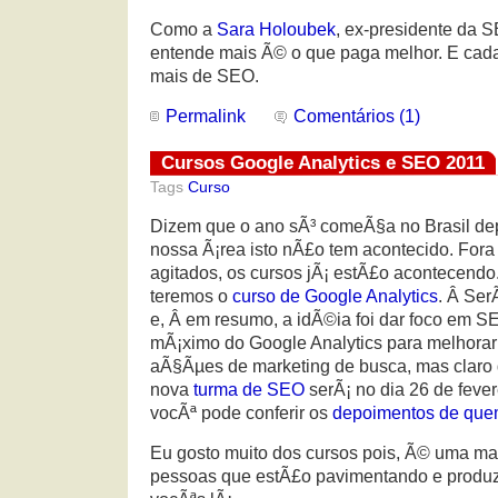
Como a
Sara Holoubek
, ex-presidente da S
entende mais Ã© o que paga melhor. E cad
mais de SEO.
Permalink
Comentários (1)
Cursos Google Analytics e SEO 2011
Tags
Curso
Dizem que o ano sÃ³ comeÃ§a no Brasil dep
nossa Ã¡rea isto nÃ£o tem acontecido. Fora
agitados, os cursos jÃ¡ estÃ£o acontecendo
teremos o
curso de Google Analytics
. Â Ser
e, Â em resumo, a idÃ©ia foi dar foco em S
mÃ¡ximo do Google Analytics para melhorar
aÃ§Ãµes de marketing de busca, mas claro 
nova
turma de SEO
serÃ¡ no dia 26 de feve
vocÃª pode conferir os
depoimentos de quem
Eu gosto muito dos cursos pois, Ã© uma man
pessoas que estÃ£o pavimentando e produz