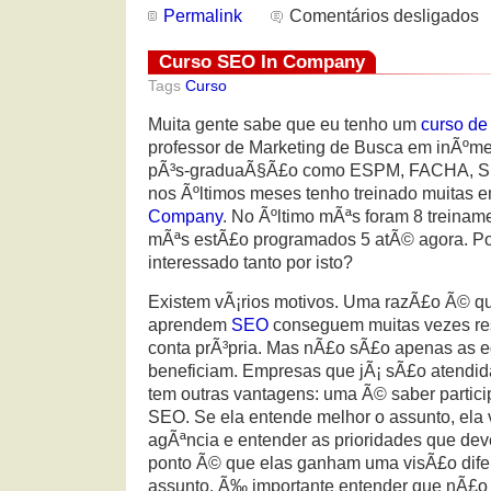
Permalink
Comentários desligados
Curso SEO In Company
Tags
Curso
Muita gente sabe que eu tenho um
curso d
professor de Marketing de Busca em inÃºme
pÃ³s-graduaÃ§Ã£o como ESPM, FACHA, S
nos Ãºltimos meses tenho treinado muitas
Company
. No Ãºltimo mÃªs foram 8 treiname
mÃªs estÃ£o programados 5 atÃ© agora. Po
interessado tanto por isto?
Existem vÃ¡rios motivos. Uma razÃ£o Ã© q
aprendem
SEO
conseguem muitas vezes resu
conta prÃ³pria. Mas nÃ£o sÃ£o apenas as e
beneficiam. Empresas que jÃ¡ sÃ£o atendi
tem outras vantagens: uma Ã© saber partici
SEO. Se ela entende melhor o assunto, ela 
agÃªncia e entender as prioridades que dev
ponto Ã© que elas ganham uma visÃ£o dif
assunto. Ã‰ importante entender que nÃ£o 