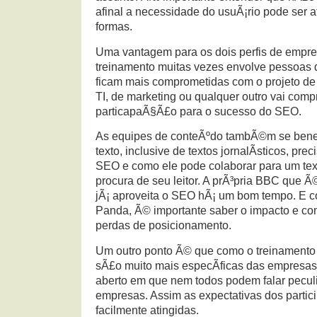
afinal a necessidade do usuÃ¡rio pode ser a
formas.
Uma vantagem para os dois perfis de empr
treinamento muitas vezes envolve pessoas d
ficam mais comprometidas com o projeto d
TI, de marketing ou qualquer outro vai com
particapaÃ§Ã£o para o sucesso do SEO.
As equipes de conteÃºdo tambÃ©m se bene
texto, inclusive de textos jornalÃ­sticos, pr
SEO e como ele pode colaborar para um text
procura de seu leitor. A prÃ³pria BBC que 
jÃ¡ aproveita o SEO hÃ¡ um bom tempo. E 
Panda, Ã© importante saber o impacto e com
perdas de posicionamento.
Um outro ponto Ã© que como o treinamento 
sÃ£o muito mais especÃ­ficas das empresas,
aberto em que nem todos podem falar pecul
empresas. Assim as expectativas dos partic
facilmente atingidas.