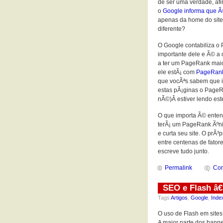
de ser uma verdade, af
o
Google informa que Ã
apenas da home do site
diferente?
O Google contabiliza o
importante dele e Ã© a 
a ter um PageRank mai
ele estÃ¡ com
PageRan
que vocÃªs sabem que is
estas pÃ¡ginas o PageRa
nÃ©)Â estiver lendo est
O que importa Ã© entend
terÃ¡ um PageRank Ãºni
e curta seu site. O prÃ
entre centenas de fato
escreve tudo junto.
Permalink
Com
SEO e Flash â€“
Tags
Artigos
,
Google
,
Inde
O uso de Flash em site
A maior parte dos banne