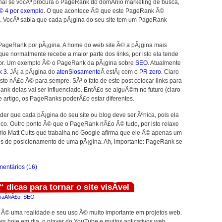
inal se vocÃª procura o PageRank do domÃ­nio marketing de busca,
© 4 por exemplo
. O que acontece Ã© que este PageRank Ã©
. VocÃª sabia que cada pÃ¡gina do seu site tem um PageRank
 PageRank por pÃ¡gina. A home do web site Ã© a pÃ¡gina mais
que normalmente recebe a maior parte dos links, por isto ela tende
or. Um exemplo Ã© o PageRank da pÃ¡gina sobre
SEO
. Atualmente
k 3
. JÃ¡ a pÃ¡gina do
atenSiosamente
Â estÃ¡ com o
PR zero
. Claro
to nÃ£o Ã© para sempre. SÃ³ o fato de este post colocar links para
nk delas vai ser influenciado. EntÃ£o se alguÃ©m no futuro (claro
e artigo, os PageRanks poderÃ£o estar diferentes.
er que cada pÃ¡gina do seu site ou blog deve ser Ãºnica, pois ela
co. Outro ponto Ã© que o PageRank nÃ£o Ã© tudo, por isto relaxe
³prio Matt Cutts que trabalha no Google afirma que ele Ã© apenas um
res de posicionamento de uma pÃ¡gina. Ah, importante: PageRank se
entários (16)
 dicas para tornar o site visÃ­vel
xaÃ§Ã£o
,
SEO
s Ã© uma realidade e seu uso Ã© muito importante em projetos web.
rs hoje em dia, o player do YouTube e muitos aplicativos web