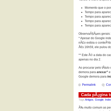
Momento que o post
Tempo para aparec
Tempo para aparece
Tempo para aparece
Tempo para aparec
ObservaÃ§Ãµes gerais:
* Apesar do Google ind
nÃ£o exibia o conteÃºdo
Ã€s 16h59, ele pulou d
** Este Ã© a data do ca
apenas no dia 2.
Ao procurar pelo tÃ­tul
demora para
anexar”
e 
Google demora para
in
Permalink
Com
Cada pÃ¡gina 
Tags
Artigos
,
Google
,
Inde
Ã‰ muito comum as pes