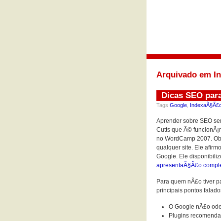
Arquivado em I
Dicas SEO par
Tags
Google
,
IndexaÃ§Ã£
Aprender sobre SEO sem
Cutts que Ã© funcionÃ¡r
no WordCamp 2007. Obv
qualquer site. Ele afir
Google. Ele disponibili
apresentaÃ§Ã£o compl
Para quem nÃ£o tiver pa
principais pontos falado
O Google nÃ£o ode
Plugins recomend