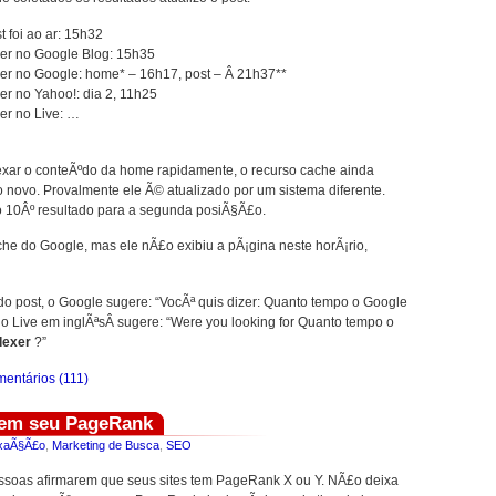
 foi ao ar: 15h32
er no Google Blog: 15h35
r no Google: home* – 16h17, post – Â 21h37**
r no Yahoo!: dia 2, 11h25
er no Live: …
exar o conteÃºdo da home rapidamente, o recurso cache ainda
 novo. Provalmente ele Ã© atualizado por um sistema diferente.
o 10Âº resultado para a segunda posiÃ§Ã£o.
che do Google, mas ele nÃ£o exibiu a pÃ¡gina neste horÃ¡rio,
o do post, o Google sugere: “VocÃª quis dizer: Quanto tempo o Google
o Live em inglÃªsÂ sugere: “Were you looking for Quanto tempo o
dexer
?”
entários (111)
tem seu PageRank
xaÃ§Ã£o
,
Marketing de Busca
,
SEO
soas afirmarem que seus sites tem PageRank X ou Y. NÃ£o deixa