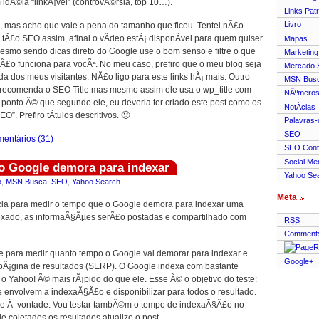
 idÃ©ia “linkÃ¡vel” (controvÃ©rsia, top 10…).
Links Pat
Livro
, mas acho que vale a pena do tamanho que ficou. Tentei nÃ£o
e tÃ£o SEO assim, afinal o vÃ­deo estÃ¡ disponÃ­vel para quem quiser
Mapas
mesmo sendo dicas direto do Google use o bom senso e filtre o que
Marketing
Ã£o funciona para vocÃª. No meu caso, prefiro que o meu blog seja
Mercado
vida dos meus visitantes. NÃ£o ligo para este links hÃ¡ mais. Outro
MSN Bus
recomenda o SEO Title mas mesmo assim ele usa o wp_title com
NÃºmero
ponto Ã© que segundo ele, eu deveria ter criado este post como os
NotÃ­cias
EO”. Prefiro tÃ­tulos descritivos. 🙂
Palavras
SEO
entários (31)
SEO Cont
Social Me
o Google demora para indexar
Yahoo Se
o
,
MSN Busca
,
SEO
,
Yahoo Search
Meta
ia para medir o tempo que o Google demora para indexar uma
exado, as informaÃ§Ãµes serÃ£o postadas e compartilhado com
RSS
Comment
te para medir quanto tempo o Google vai demorar para indexar e
Google+
 pÃ¡gina de resultados (SERP). O Google indexa com bastante
o Yahoo! Ã© mais rÃ¡pido do que ele. Esse Ã© o objetivo do teste:
e envolvem a indexaÃ§Ã£o e disponibilizar para todos o resultado.
fique Ã vontade. Vou testar tambÃ©m o tempo de indexaÃ§Ã£o no
 coletados os resultados atualizo o post.