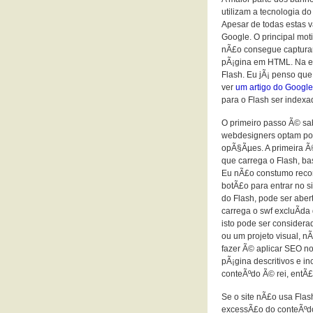
utilizam a tecnologia do
Apesar de todas estas 
Google. O principal mot
nÃ£o consegue capturar
pÃ¡gina em HTML. Na es
Flash. Eu jÃ¡ penso que
ver
um artigo do Googl
para o Flash ser indexa
O primeiro passo Ã© sab
webdesigners optam por 
opÃ§Ãµes. A primeira Ã©
que carrega o Flash, ba
Eu nÃ£o constumo reco
botÃ£o para entrar no s
do Flash, pode ser ab
carrega o swf excluÃ­d
isto pode ser considerad
ou um projeto visual, 
fazer Ã© aplicar SEO n
pÃ¡gina descritivos e i
conteÃºdo Ã© rei, entÃ£
Se o site nÃ£o usa Fla
excessÃ£o do conteÃºdo