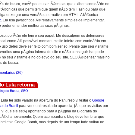
bÃ´s de busca, vocÃª pode usar tÃ©cnicas que exibem conteÃºdo no
s tÃ©cnicas que permitem que quem nÃ£o tem Flash ou para que
iga enxergar uma versÃ£o alternativa em HTML. A tÃ©cnica
R
. Ela usa javascript e Ã© relativamente simples de implementar.
o poder entender melhor as suas pÃ¡ginas.
oso, porÃ©m ele tem o seu papel. Me desculpem os defensores
s tal como Ã© possÃ­vel montar um site inteiro com conteÃºdo em
o uso deles deve ser feito com bom senso. Pense que seu visitante
avoritos uma pÃ¡gina interna do site e nÃ£o conseguir isto pode
e no seu visitante e no objetivo do seu site. SEO Ã© pensar mais no
es de busca.
entários (26)
o Lula retorna
ing de Busca
,
SEO
Lula ter sido vaiado na abertura do Pan, resolvi testar o
Google
o do Brasil
para ver qual resultado aparecia, jÃ¡ que as visitas por
Vi que ele estÃ¡ apontando para a pÃ¡gina da Biografia do
kipÃ©dia novamente. Quem acompanha o blog deve lembrar que
ubei este Google Bomb, mas depois de um tempo tudo voltou ao