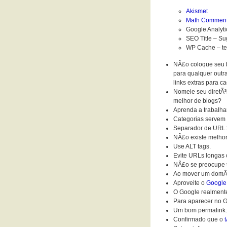
Akismet
Math Comment
Google Analyti
SEO Title – Sug
WP Cache – t
NÃ£o coloque seu bl
para qualquer outra
links extras para c
Nomeie seu diretÃ³
melhor de blogs?
Aprenda a trabalha
Categorias servem
Separador de URL: H
NÃ£o existe melhor
Use ALT tags.
Evite URLs longas o
NÃ£o se preocupe 
Ao mover um domÃ­
Aproveite o
Google
O Google realmen
Para aparecer no G
Um bom permalink:
Confirmado que o