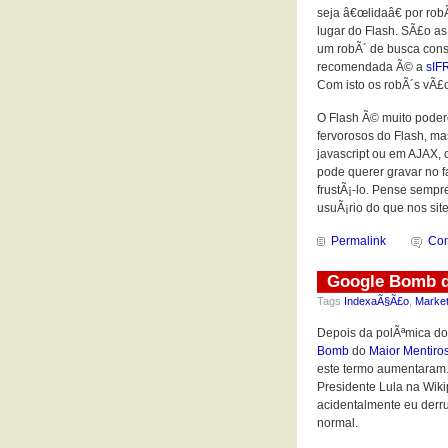
seja â€œlidaâ€ por ro
lugar do Flash. SÃ£o a
um robÃ´ de busca cons
recomendada Ã© a
sIF
Com isto os robÃ´s vÃ£
O Flash Ã© muito poder
fervorosos do Flash, ma
javascript ou em AJAX, 
pode querer gravar no f
frustÃ¡-lo. Pense sempr
usuÃ¡rio do que nos sit
Permalink
Com
Google Bomb d
Tags
IndexaÃ§Ã£o
,
Market
Depois da polÃªmica do 
Bomb
do
Maior Mentiros
este termo aumentaram. 
Presidente Lula na Wi
acidentalmente eu derr
normal.