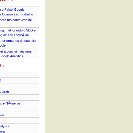
entes
 o Painel Google
 e Otimize seu Trabalho
para um conteÃºdo de
ing: melhorando o SEO e
ng de seu conteÃºdo
 performance de seu site
ogle
xeira conclui mais uma
Google Analytics
s
O
Search
as e NÃºmeros
tas
alytics
Ã£o