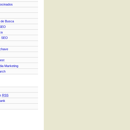
rocinados
 de Busca
 SEO
ca
s SEO
-chave
est
dia Marketing
arch
s
RSS