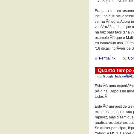
Seja criativo em um
Era para ser um resumo
incluir o que nÃ£o foss
ver na Ã­ntegra. Agora 
vocÃª nÃ£o achar que n
na raiz para facilitar a 
exemplo Ã© que o Matt 
eu tambÃ©m uso. Outro 
“18 dicas incrÃ­veis de S
Permalink
Com
Quanto tempo 
Tags
Google
,
IndexaÃ§Ã£
Esta Ã© uma experiÃªnc
pÃ¡gina. Depois de ind
todos.Â
Este Ã© um post de tes
exibir este post em sua
rapidez, mas dizem que 
analisar os detalhes qu
Se quiser participar, 
Yahoo! e MSN. Depois de