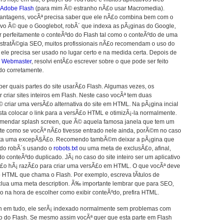
Adobe Flash
(para mim Ã© estranho nÃ£o usar Macromedia).
vantagens, vocÃª precisa saber que ele nÃ£o combina bem com o
ivo Ã© que o Googlebot, robÃ´ que indexa as pÃ¡ginas do Google,
 perfeitamente o conteÃºdo do Flash tal como o conteÃºdo de uma
tratÃ©gia SEO, muitos profissionais nÃ£o recomendam o uso do
 ele precisa ser usado no lugar certo e na medida certa. Depois de
e Webmaster
, resolvi entÃ£o escrever sobre o que pode ser feito
do corretamente.
er quais partes do site usarÃ£o Flash. Algumas vezes, os
criar sites inteiros em Flash. Neste caso vocÃª tem duas
 criar uma versÃ£o alternativa do site em HTML. Na pÃ¡gina incial
sta colocar o link para a versÃ£o HTML e otimizÃ¡-la normalmente.
mendar splash screen, que Ã© aquela famosa janela que tem um
ite como se vocÃª nÃ£o tivesse entrado nele ainda, porÃ©m no caso
erta uma excepÃ§Ã£o. Recomendo tambÃ©m deixar a pÃ¡gina que
a do robÃ´s usando o
robots.txt
ou uma meta de exclusÃ£o, afinal,
o conteÃºdo duplicado. JÃ¡ no caso do site inteiro ser um aplicativo
nÃ£o hÃ¡ razÃ£o para criar uma versÃ£o em HTML. O que vocÃª deve
o HTML que chama o Flash. Por exemplo, escreva tÃ­tulos de
nclua uma meta description. Ã‰ importante lembrar que para SEO,
o na hora de escolher como exibir conteÃºdo, prefira HTML.
sh em tudo, ele serÃ¡ indexado normalmente sem problemas com
 do Flash. Se mesmo assim vocÃª quer que esta parte em Flash