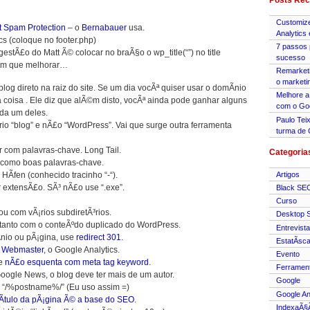
Posts Rec
Customize
 Spam Protection
– o
Bernabauer
usa.
Analytics
cs (coloque no footer.php)
7 passos 
estÃ£o do Matt Ã© colocar no braÃ§o o wp_title(“”) no title
sucesso
em que melhorar…
Remarket
o marketi
og direto na raiz do site. Se um dia vocÃª quiser usar o domÃ­nio
Melhore a
 coisa . Ele diz que alÃ©m disto, vocÃª ainda pode ganhar alguns
com o Go
ada um deles.
Paulo Tei
rio “blog” e nÃ£o “WordPress”. Vai que surge outra ferramenta
turma de 
r com palavras-chave. Long Tail.
Categoria
 como boas palavras-chave.
Artigos
Ã­fen (conhecido tracinho “-“).
 extensÃ£o. SÃ³ nÃ£o use “.exe”.
Black SE
Curso
u com vÃ¡rios subdiretÃ³rios.
Desktop 
tanto com o conteÃºdo duplicado do WordPress.
Entrevista
nio ou pÃ¡gina, use
redirect 301
.
EstatÃ­sc
 Webmaster
, o Google Analytics.
Evento
te
nÃ£o esquenta com meta tag keyword
.
Ferramen
oogle News, o blog deve ter mais de um autor.
Google
 “/%postname%/” (Eu uso assim =)
Google An
tÃ­tulo da pÃ¡gina Ã© a base do SEO
.
IndexaÃ§