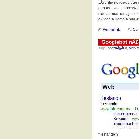
JÃ¡ tinha noticiado que
depois, tive a impressÃ
sido apenas um ajuste 
o Google Bomb ainda ex
Permalink
Com
Googlebot nÃ£
Tags
IndexaÃ§Ã£o
,
Market
“Testando”?