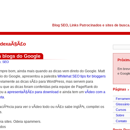
Blog SEO, Links Patrocinados e sites de busca
ndexaÃ§Ã£o
a blogs do Google
Próxim
o
,
SEO
Em brev
pre bom, ainda mais quando as dicas vem direto do Google. Matt
e Google
io do Google, apresentou a palestra
Whitehat SEO tips for bloggers
iamente as dicas sÃ£o para WordPress, mas servem para
mou que as dicas foram conferidas pela equipe de PageRank do
Páginas
zou a
apresentaÃ§Ã£o para download
e ainda tem um
vÃ­deo com a
eta
.
Ferramen
Glossário
ciÃªncia para ver o vÃ­deo todo ou nÃ£o sabe inglÃªs, compilei os
Cursos
s.
Sobre
Contato
ia sites. Odeia spammers.
ados