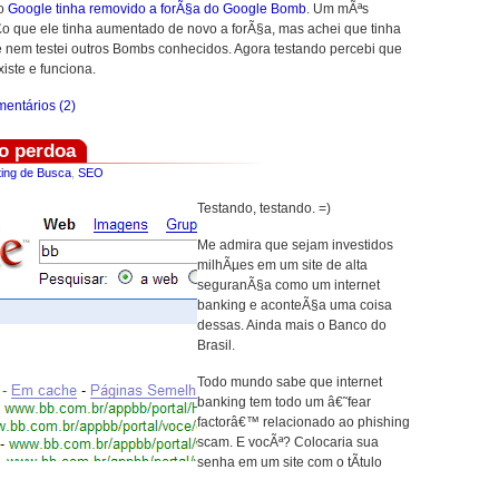
 o
Google tinha removido a forÃ§a do Google Bomb
. Um mÃªs
£o que ele tinha aumentado de novo a forÃ§a, mas achei que tinha
e nem testei outros Bombs conhecidos. Agora testando percebi que
iste e funciona.
entários (2)
o perdoa
ing de Busca
,
SEO
Testando, testando. =)
Me admira que sejam investidos
milhÃµes em um site de alta
seguranÃ§a como um internet
banking e aconteÃ§a uma coisa
dessas. Ainda mais o Banco do
Brasil.
Todo mundo sabe que internet
banking tem todo um â€˜fear
factorâ€™ relacionado ao phishing
scam. E vocÃª? Colocaria sua
senha em um site com o tÃ­tulo