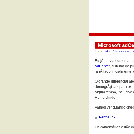
Microsoft adCe
Tags
Links Patrocinados
,
Eu jÃ¡ havia comentad
adCenter
, sistema de p
lanÃ§ado inicialmente a
O grande diferencial a
demogrÃ¡ficas para exib
algum tempo, inclusive
Reino Unido.
Vamos ver quando chega 
Permalink
Os comentários estão d