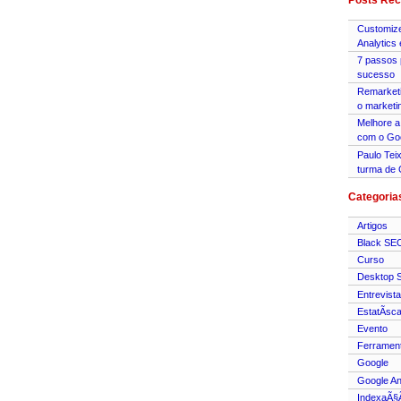
Posts Rec
Customize
Analytics
7 passos 
sucesso
Remarket
o marketi
Melhore a
com o Go
Paulo Tei
turma de 
Categoria
Artigos
Black SE
Curso
Desktop 
Entrevista
EstatÃ­sc
Evento
Ferramen
Google
Google An
IndexaÃ§