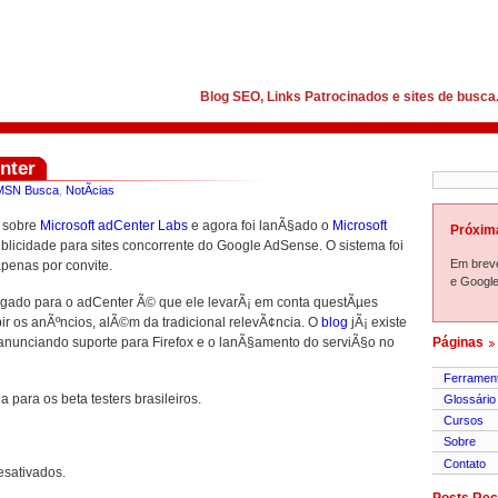
Blog SEO, Links Patrocinados e sites de busca
nter
MSN Busca
,
NotÃ­cias
o sobre
Microsoft adCenter Labs
e agora foi lanÃ§ado o
Microsoft
Próxim
ublicidade para sites concorrente do Google AdSense. O sistema foi
Em brev
penas por convite.
e Google
legado para o adCenter Ã© que ele levarÃ¡ em conta questÃµes
ir os anÃºncios, alÃ©m da tradicional relevÃ¢ncia. O
blog
jÃ¡ existe
 anunciando suporte para Firefox e o lanÃ§amento do serviÃ§o no
Páginas
Ferramen
para os beta testers brasileiros.
Glossário
Cursos
Sobre
Contato
esativados.