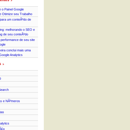
entes
 o Painel Google
 e Otimize seu Trabalho
para um conteÃºdo de
ing: melhorando o SEO e
ng de seu conteÃºdo
 performance de seu site
ogle
xeira conclui mais uma
Google Analytics
s
O
Search
as e NÃºmeros
tas
alytics
Ã£o