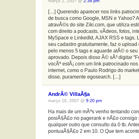
março 2, 2007 @
2:38 pm
[…] Querendo aparecer nos links patroci
de busca como Google, MSN e Yahoo? Ago
atravÃ©s do site Ziki.com, que utiliza es
com direito a podcasts, vÃ­deos, fotos, 
MySpace e LinkedId, AJAX RSS e tags. L
seu cadastro gratuitamente, faz o upload 
pelo menos 5 tags e aguarde atÃ© o seu p
aprovado. Depois disso Ã© sÃ³ digitar “Fu
vocÃª estÃ¡ com um link patrocinado no
internet, como o Paulo Rodrigo do mark
disse, puramente egosearch. […]
AndrÃ© VillaÃ§a
março 16, 2007 @
9:20 pm
Ha mais de um mÃªs venho tentando con
posiÃ§Ã£o no pagerank e nÃ£o consigo 
qualquer outro que consulto da 0 tb. Ant
pontuaÃ§Ã£o 2 em 10. O Que tem acont