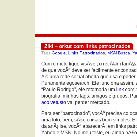
Ziki – orkut com links patrocinados
Tags
Google
,
Links Patrocinados
,
MSN Busca
,
Ya
Com o mote fique visÃ­vel, o recÃ©m lanÃ
de que vocÃª deve ser facilmente encontrad
Ã© uma rede social aberta que usa o poder 
Puramente egosearch. Ele funciona assim, 
“Paulo Rodrigo”, ele retornaria um
link
com m
biografia, minhas tags, amigos e grupos. P
aco vetusto
vai perder mercado.
Para ser “patrocinado”, vocÃª precisa coloc
uma foto, bem, sÃ£o coisas bem simples. E
da anÃ¡lise, vocÃª aparecerÃ¡ em links pat
Yahoo e MSN. No meu teste, eu ainda nÃ£o