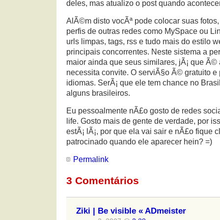
deles, mas atualizo o post quando acontecer
AlÃ©m disto vocÃª pode colocar suas fotos, 
perfis de outras redes como MySpace ou Li
urls limpas, tags, rss e tudo mais do estilo 
principais concorrentes. Neste sistema a pe
maior ainda que seus similares, jÃ¡ que 
necessita convite. O serviÃ§o Ã© gratuito e
idiomas. SerÃ¡ que ele tem chance no Brasil
alguns brasileiros.
Eu pessoalmente nÃ£o gosto de redes socia
life. Gosto mais de gente de verdade, por iss
estÃ¡ lÃ¡, por que ela vai sair e nÃ£o fique 
patrocinado quando ele aparecer hein? =)
Permalink
3 Comentários
Ziki | Be visible « ADmeister